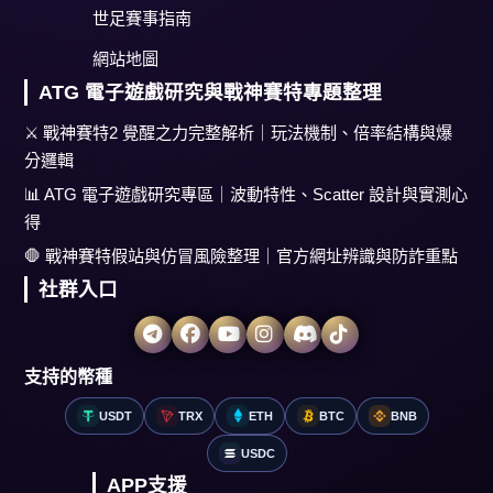
世足賽事指南
網站地圖
ATG 電子遊戲研究與戰神賽特專題整理
⚔️ 戰神賽特2 覺醒之力完整解析｜玩法機制、倍率結構與爆
分邏輯
📊 ATG 電子遊戲研究專區｜波動特性、Scatter 設計與實測心
得
🛑 戰神賽特假站與仿冒風險整理｜官方網址辨識與防詐重點
社群入口
支持的幣種
USDT
TRX
ETH
BTC
BNB
USDC
APP支援