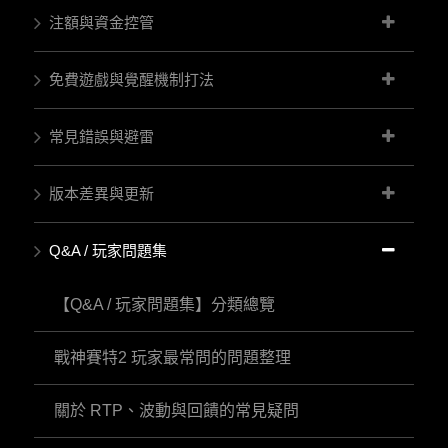
注額與資金控管
免費遊戲與覺醒機制打法
常見錯誤與避雷
版本差異與更新
Q&A / 玩家問題集
【Q&A / 玩家問題集】分類總覽
戰神賽特2 玩家最常問的問題整理
關於 RTP、波動與回饋的常見疑問