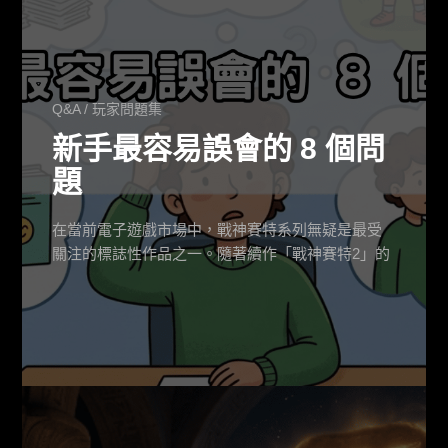
Q&A / 玩家問題集
新手最容易誤會的 8 個問
題
在當前電子遊戲市場中，戰神賽特系列無疑是最受
關注的標誌性作品之一。隨著續作「戰神賽特2」的
推出，許多玩家在嘗試新版系統時常會遇到各種理
解上的落差。本文將針對新手最容易產生的8個誤解
進行深度剖析，協助讀者建立正確的邏輯框架。無
論您是資深玩家還是剛接觸戰神賽特2的新手，理解
這些細微的機制差異將直接影響您的遊戲體驗與風
險管理效能。