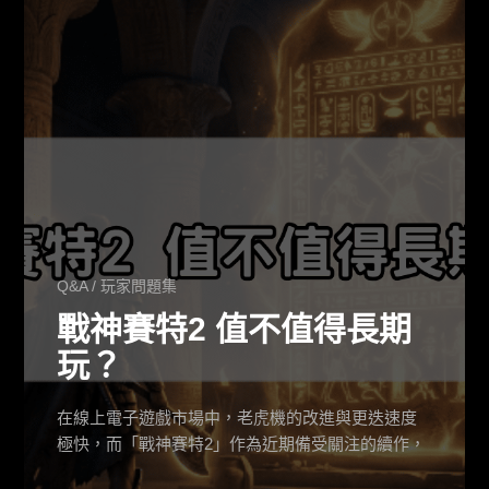
Q&A / 玩家問題集
戰神賽特2 值不值得長期
玩？
在線上電子遊戲市場中，老虎機的改進與更迭速度
極快，而「戰神賽特2」作為近期備受關注的續作，
其是否具備長期遊玩的價值，成為許多資深玩家熱