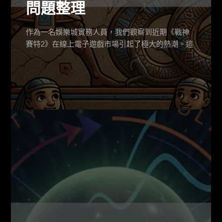
問題整理
作為一名娛樂城實務人員，我們觀察到近期《戰神
賽特2》在線上電子遊戲市場引起了極大的熱潮。這
款由 ATG 電子開發的續作，不僅延承了前代備受好
評的掉落式玩法，更在爆發倍數與核心機制上進行
了大幅度的強化。許多資深玩家在接觸戰神賽特
後，最常反饋的就是其「覺醒模式」所帶來的視覺
與贏分震撼。本文將深入解析這款遊戲的實戰邏
輯，並整理玩家最常詢問的核心問題，幫助各位在
面對古埃及戰神時，能有更專業的應對節奏。