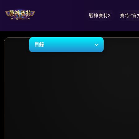
戰神賽特2
賽特2官
目錄