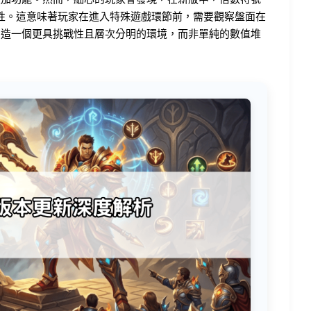
性。這意味著玩家在進入特殊遊戲環節前，需要觀察盤面在
創造一個更具挑戰性且層次分明的環境，而非單純的數值堆