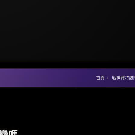
首頁
戰神賽特熱
變嗎