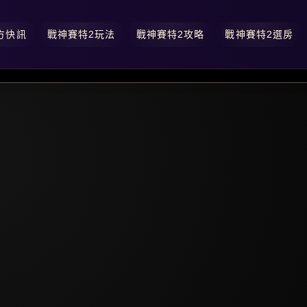
方快訊
戰神賽特2玩法
戰神賽特2攻略
戰神賽特2選房