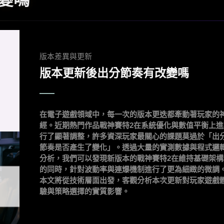
版本差異與更新
版本更新後出分節奏有改變嗎
在電子遊戲領域中，每一次的版本更迭都牽動著玩家的
經。近期熱門作品戰神賽特2在系統優化與數值平衡上進
行了顯著調整，許多資深玩家最關心的課題莫過於「出
節奏是否產生了變化」。透過大量的實測數據與程式邏
分析，我們可以發現新版本的戰神賽特2在維持基礎架構
的同時，針對波動率與連爆機制進行了更為細緻的微調
本文將從技術層面出發，客觀分析本次更新對玩家遊戲
驗與策略選擇的實質影響。