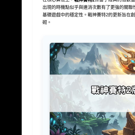
出現的時機點似乎與連消次數有了更強的關聯
基礎遊戲中的穩定性。戰神賽特2的更新旨在
砌。