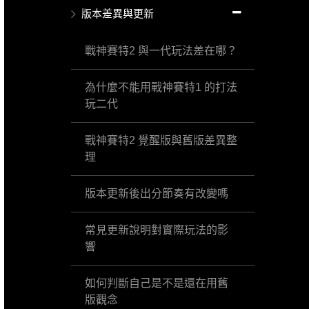
版本差異與更新
戰神賽特2 與一代玩法差在哪？
為什麼不能用戰神賽特1 的打法
玩二代
戰神賽特2 覺醒版與舊版差異整
理
版本更新後出分節奏有改變嗎
常見更新說明對實際玩法的影
響
如何判斷自己是不是還在用舊
版觀念