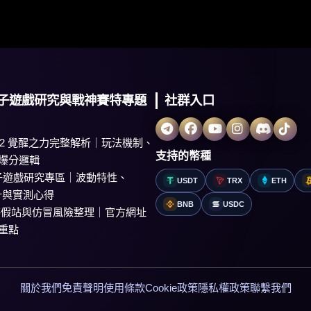
電子遊戲研究與戰神賽特專題
社群入口
特2 覺醒之力完整解析｜玩法機制、
支持的幣種
爆分邏輯
 電子遊戲研究專區｜波動特性、
USDT
TRX
ETH
 設計與實測心得
BNB
USDC
賽特假站與仿冒風險整理｜官方網址
重點
關於我們
免責聲明
使用條款
Cookie政策
隱私權政策
聯繫我們