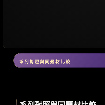
系列對照與同題材比較
系列對照與同題材比較