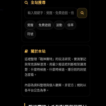
全站搜尋
覺醒
免費遊戲
波動
倍率
符號
關於本站
這裡整理「戰神賽特」的玩法研究、實測筆記
與常見誤解澄清，用最少廢話把判斷框架講清
楚：什麼時候進、什麼時候退、爆分前的訊號
怎麼看。
內容為資料整理與個人觀察，非官方；規則以
各平台公告為準。