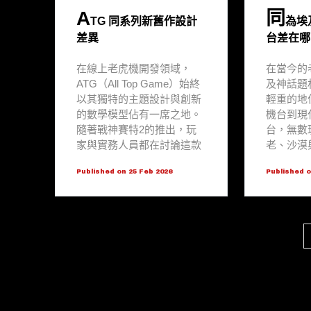
A
同
TG 同系列新舊作設計
為埃
差異
台差在哪
在線上老虎機開發領域，
在當今的
ATG（All Top Game）始終
及神話題
以其獨特的主題設計與創新
輕重的地
的數學模型佔有一席之地。
機台到現
隨著戰神賽特2的推出，玩
台，無數
家與實務人員都在討論這款
老、沙漠
續作究竟與前作有何本質上
然而，同
Published on 25 Feb 2026
Published o
的不同。本文將從技術層
上的機台
面、視覺表現以及核心數值
本文將深
邏輯出發，深度剖析兩代作
注的戰神
品的設計差異，並探討戰神
類老虎機
賽特2如何在繼承經典的基
表現與玩
礎上，實現了更高層次的遊
異。
戲體驗與平衡性。