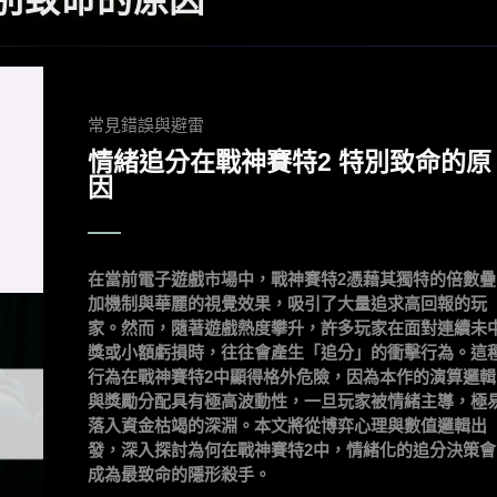
常見錯誤與避雷
情緒追分在戰神賽特2 特別致命的原
因
在當前電子遊戲市場中，戰神賽特2憑藉其獨特的倍數疊
加機制與華麗的視覺效果，吸引了大量追求高回報的玩
家。然而，隨著遊戲熱度攀升，許多玩家在面對連續未
獎或小額虧損時，往往會產生「追分」的衝擊行為。這
行為在戰神賽特2中顯得格外危險，因為本作的演算邏輯
與獎勵分配具有極高波動性，一旦玩家被情緒主導，極
落入資金枯竭的深淵。本文將從博弈心理與數值邏輯出
發，深入探討為何在戰神賽特2中，情緒化的追分決策會
成為最致命的隱形殺手。