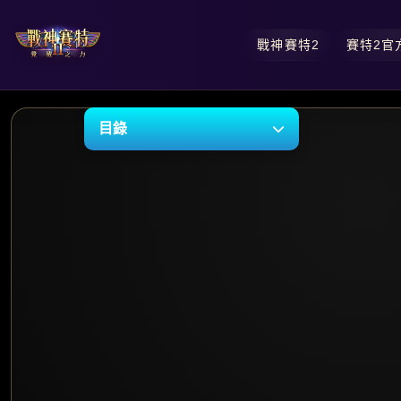
戰神賽特2
賽特2官
目錄