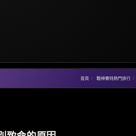
首頁
戰神賽特熱門排行
特別致命的原因