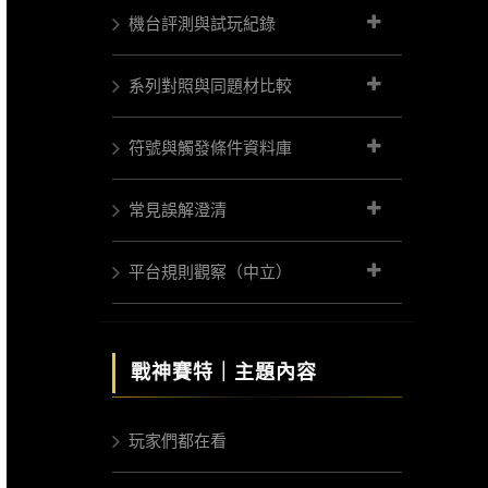
機台評測與試玩紀錄
系列對照與同題材比較
符號與觸發條件資料庫
常見誤解澄清
平台規則觀察（中立）
戰神賽特｜
主題內容
玩家們都在看