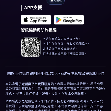
USDC
APP支援
資訊協助與防詐提醒
本站為資訊與研究整理平台，
不提供任何存款、代收或遊戲服務。
如遇疑似仿冒或詐騙網站，
可透過此方式回報供整理與提醒。
關於我們
免責聲明
使用條款
Cookie政策
隱私權政策
聯繫我們
本站為
，內容以玩法結構分析、 風險辨識
電子遊戲與平台資訊研究站
與公開資料整理為主，旨在協助使用者理解不同電子遊戲與平台的運作
模式， 並不提供任何線上娛樂、投注、存款或交易服務。
站內所提及之遊戲名稱、平台品牌、技術名詞與相關說明， 均來自公
開資訊、玩家經驗整理或研究用途， 不代表本站與任何第三方平台存