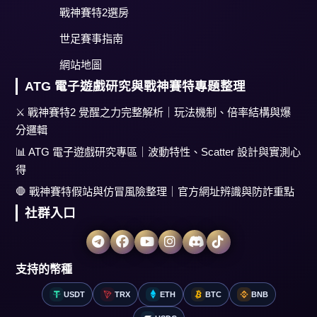
戰神賽特2選房
世足賽事指南
網站地圖
ATG 電子遊戲研究與戰神賽特專題整理
⚔️ 戰神賽特2 覺醒之力完整解析｜玩法機制、倍率結構與爆
分邏輯
📊 ATG 電子遊戲研究專區｜波動特性、Scatter 設計與實測心
得
🛑 戰神賽特假站與仿冒風險整理｜官方網址辨識與防詐重點
社群入口
支持的幣種
USDT
TRX
ETH
BTC
BNB