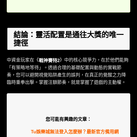
結論：靈活配置是通往大獎的唯一
捷徑
中資金玩家在《
》中的核心競爭力，在於他們能夠
戰神賽特2
「有策略地等待」。透過合理的基礎配置與動態的實戰節
奏，您可以避開視覺陷阱產生的誤判，在真正的覺醒之力降
臨時重拳出擊。掌握注額節奏，就是掌握了遊戲的主動權。
您可能有興趣的文章：
Tu娛樂城無法登入怎麼辦？最新官方備用網