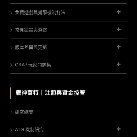
免費遊戲與覺醒機制打法
常見錯誤與避雷
版本差異與更新
Q&A / 玩家問題集
戰神賽特｜
注額與資金控管
研究總覽
ATG 機制研究