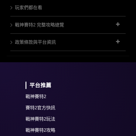
玩家們都在看
戰神賽特2 完整攻略總覽
政策條款與平台資訊
平台推薦
戰神賽特2
賽特2官方快訊
戰神賽特2玩法
戰神賽特2攻略