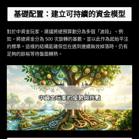
基礎配置：建立可持續的資金模型
對於中資金玩家，建議將總預算劃分為多個「波段」。例
如，將總資金分為 500 次旋轉的基數，並以此作為起始平注
的標準。這樣的結構能確保您在遇到連續無效掉落時，仍有
足夠的餘裕等待盤面轉熱。