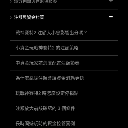
爆分判斷與進退場節奏
注額與資金控管
戰神賽特2 注額大小會影響出分嗎？
小資金玩戰神賽特2 的注額策略
中資金玩家該怎麼配置注額節奏
為什麼亂調注額會讓資金消耗更快
玩戰神賽特2 時怎麼設定停損點
注額放大前該確認的 3 個條件
長時間遊玩時的資金控管實例