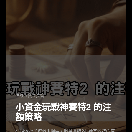
注額與資金控管
小資金玩戰神賽特2 的注
額策略
在現今電子遊戲市場中，戰神賽特2憑藉其獨特的倍