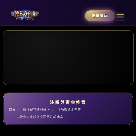
免費試玩
注額與資金控管
首頁
戰神賽特熱門排行
注額與資金控管
中資金玩家該怎麼配置注額節奏