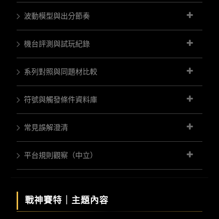
波動模型與出分節奏
機台評測與試玩紀錄
系列對照與同題材比較
符號與觸發條件資料庫
常見誤解澄清
平台規則觀察（中立）
戰神賽特｜
主題內容