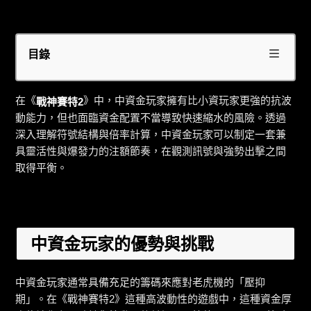
目錄
在《
》中，中資金玩家擁有比小資玩家更強的抗波
戰神賽特2
動能力，但也面臨資金配置不當導致快速縮水的風險。透過
深入理解符號結構與倍率計算，中資金玩家可以制定一套兼
具靈活性與爆發力的注額節奏，在觀測訊號與強勢出擊之間
取得平衡。
中資金玩家的優勢與挑戰
中資金玩家通常具備充足的籌碼來應對老虎機的「壓抑
期」。在《戰神賽特2》這種高波動性的遊戲中，這種資金厚