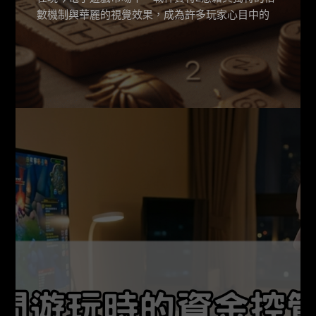
數機制與華麗的視覺效果，成為許多玩家心目中的
首選。然而，並非所有玩家都具備雄厚的資金背
景，如何在有限的本金下，透過科學的注額分配與
觀察戰神賽特2覺醒之力的觸發節奏，轉化為穩定增
長的收益，是每一位實務操作者必須面對的課題。
本文將深入剖析小資金玩家在進行戰神賽特2時的最
佳化策略。