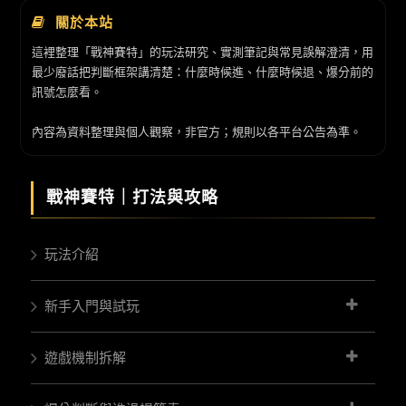
關於本站
這裡整理「戰神賽特」的玩法研究、實測筆記與常見誤解澄清，用
最少廢話把判斷框架講清楚：什麼時候進、什麼時候退、爆分前的
訊號怎麼看。
內容為資料整理與個人觀察，非官方；規則以各平台公告為準。
戰神賽特｜
打法與攻略
玩法介紹
新手入門與試玩
遊戲機制拆解