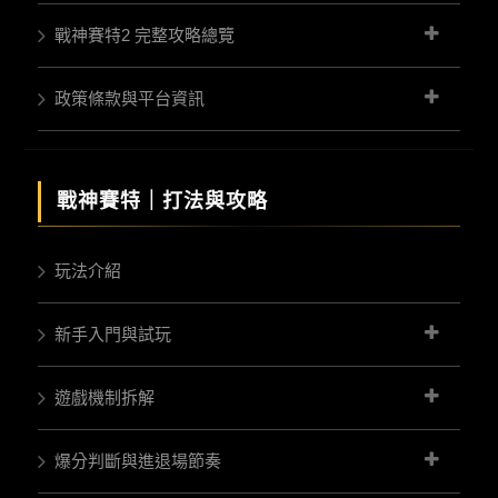
戰神賽特2 完整攻略總覽
政策條款與平台資訊
戰神賽特｜
打法與攻略
玩法介紹
新手入門與試玩
遊戲機制拆解
爆分判斷與進退場節奏