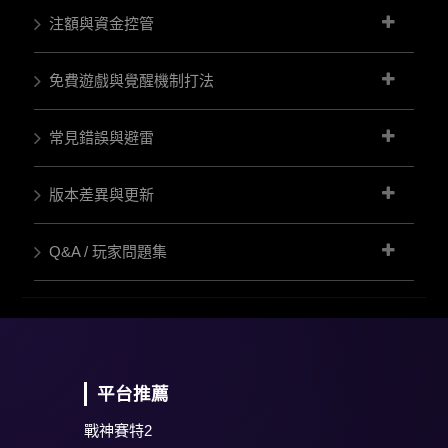
注額與資金控管
免費遊戲與覺醒機制打法
常見錯誤與避雷
版本差異與更新
Q&A / 玩家問題集
平台推薦
戰神賽特2