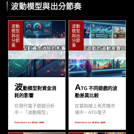
波動模型與出分節奏
波動
波動
模型
模型
與出
與出
分節
分節
奏
奏
波
A
動模型對資金消
TG 不同遊戲的波
耗的影響
動差異比較
在現代電子遊戲分析
在當前線上老虎機市
中，「波動模型」
場中，ATG電子
（Volatility Model）是
（Alpha Tea Games）
Published on 06 Apr 2026
Published on 25 Mar 2026
決定玩家資金續航力
憑藉其獨特的倍數疊
與風險承受度的核心
加機制與神話題材，