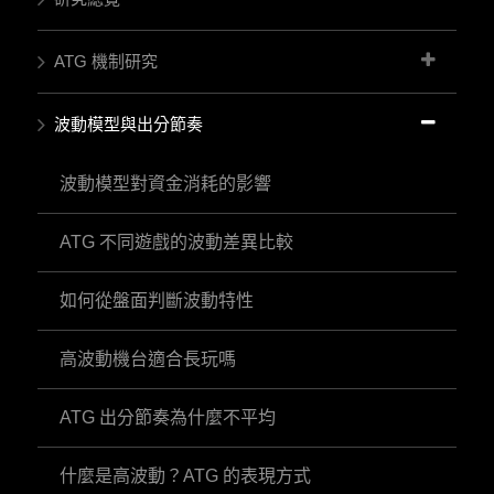
ATG 機制研究
波動模型與出分節奏
波動模型對資金消耗的影響
ATG 不同遊戲的波動差異比較
如何從盤面判斷波動特性
高波動機台適合長玩嗎
ATG 出分節奏為什麼不平均
什麼是高波動？ATG 的表現方式