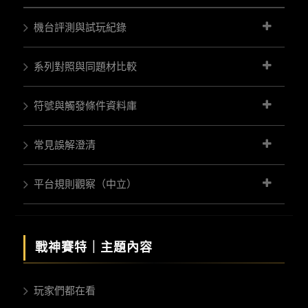
機台評測與試玩紀錄
系列對照與同題材比較
符號與觸發條件資料庫
常見誤解澄清
平台規則觀察（中立）
戰神賽特｜
主題內容
玩家們都在看