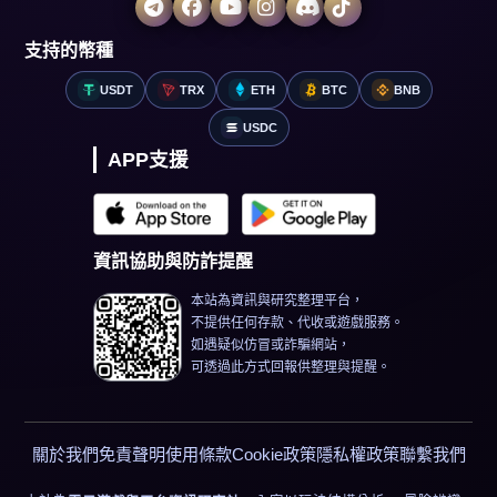
支持的幣種
USDT
TRX
ETH
BTC
BNB
USDC
APP支援
資訊協助與防詐提醒
本站為資訊與研究整理平台，
不提供任何存款、代收或遊戲服務。
如遇疑似仿冒或詐騙網站，
可透過此方式回報供整理與提醒。
關於我們
免責聲明
使用條款
Cookie政策
隱私權政策
聯繫我們