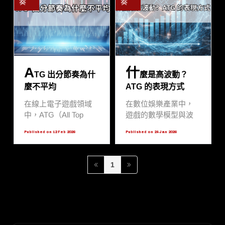
奏
奏
影響了玩家在操作過
的設計讓許多操作者
程中的心理壓力與資
既期待又謹慎。本文
金週轉率。透過細微
將深入探討高波動機
觀察盤面符號的掉落
台是否適合長期操
頻率、連鎖反應的斷
作，並結合戰神賽特2
點，以及特殊獎勵機
的數值特徵，為您解
A
什
制的觸發間隔，我們
析如何在高風險環境
TG 出分節奏為什
麼是高波動？
能更精準地判斷當前
中建立具備永續性的
麼不平均
ATG 的表現方式
系統所處的週期狀
操作模型。
態。本文將深入探討
在線上電子遊戲領域
在數位娛樂產業中，
如何從盤面細節剖析
中，ATG（All Top
遊戲的數學模型與波
波動特性，並以近期
Game）平台憑藉其獨
動率是決定使用者體
Published on 12 Feb 2026
Published on 24 Jan 2026
廣受討論的戰神賽特2
特的遊戲機制與高倍
驗的關鍵因素。本文
為核心案例，分析其
數獎金吸引了大量愛
將深入探討高波動率
獨特的算法邏輯與應
好者。然而，許多資
（High Volatility）的技
1
對策略。
深玩家在實際操作過
術定義，並以
程中，經常會感受到
ATG（Ancient Thai
「出分節奏不平均」
Gaming）系統開發的
的情況。本文將從實
熱門作品戰神賽特及
務角度出發，深入探
其續作戰神賽特2為實