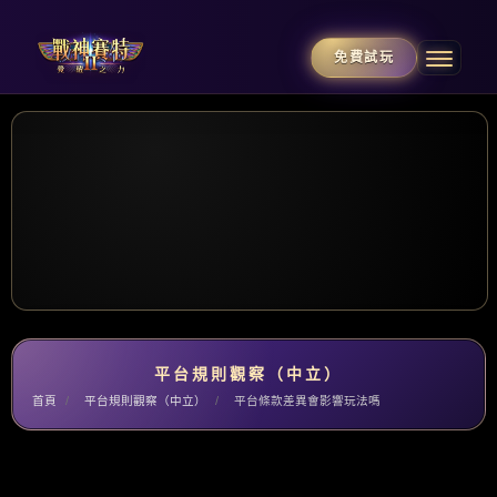
免費試玩
平台規則觀察（中立）
首頁
平台規則觀察（中立）
平台條款差異會影響玩法嗎