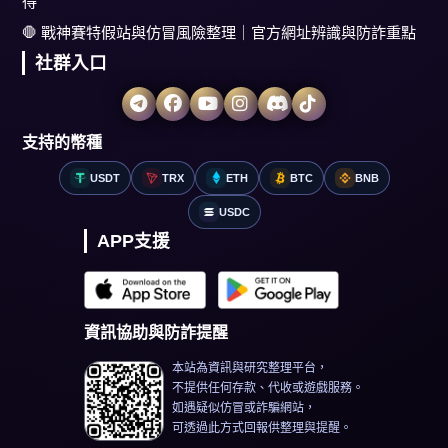
得
🛑 戰神賽特假站與仿冒風險整理｜官方網址辨識與防詐重點
社群入口
支持的幣種
USDT
TRX
ETH
BTC
BNB
USDC
APP支援
資訊協助與防詐提醒
本站為資訊與研究整理平台，
不提供任何存款、代收或遊戲服務。
如遇疑似仿冒或詐騙網站，
可透過此方式回報供整理與提醒。