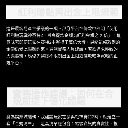
紅利贈點與出金上限規範
這是最容易產生爭議的一項。部分平台在條款中註明「使用
紅利遊玩戰神賽特2，最高提款金額為紅利金額之 X 倍」。這
意味著即便玩家在賽特2中獲得了萬倍大獎，最終能領取到的
金額仍受此限額約束。資深實務人員建議，若欲追求極致的
大獎體驗，應優先選擇不限制出金上限或條款較為寬鬆的正
規平台。
實務操作建議：如何在合
規前提下優化體驗
身為娛樂城編輯，我建議玩家在參與戰神賽特2時，應建立一
套「合規清單」。這套清單應包含：帳號資訊的真實性、投