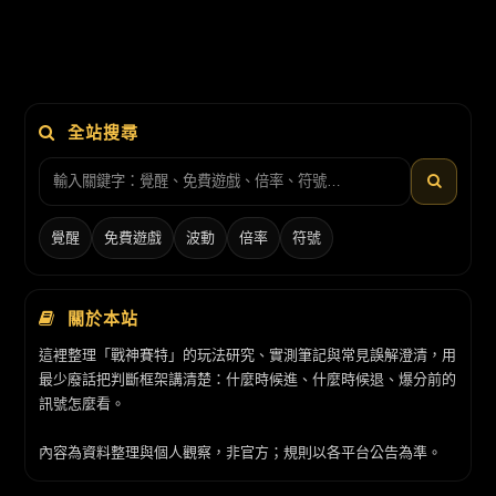
全站搜尋
覺醒
免費遊戲
波動
倍率
符號
關於本站
這裡整理「戰神賽特」的玩法研究、實測筆記與常見誤解澄清，用
最少廢話把判斷框架講清楚：什麼時候進、什麼時候退、爆分前的
訊號怎麼看。
內容為資料整理與個人觀察，非官方；規則以各平台公告為準。