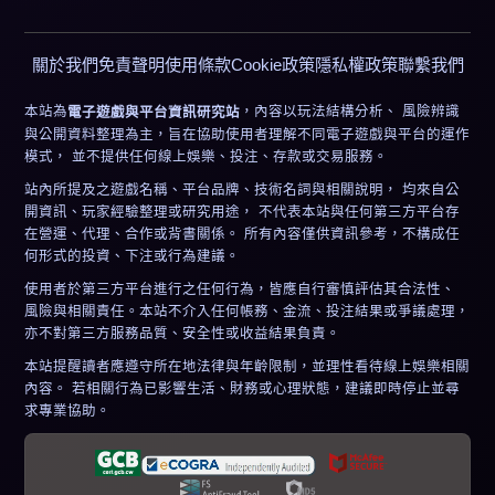
關於我們
免責聲明
使用條款
Cookie政策
隱私權政策
聯繫我們
本站為
，內容以玩法結構分析、 風險辨識
電子遊戲與平台資訊研究站
與公開資料整理為主，旨在協助使用者理解不同電子遊戲與平台的運作
模式， 並不提供任何線上娛樂、投注、存款或交易服務。
站內所提及之遊戲名稱、平台品牌、技術名詞與相關說明， 均來自公
開資訊、玩家經驗整理或研究用途， 不代表本站與任何第三方平台存
在營運、代理、合作或背書關係。 所有內容僅供資訊參考，不構成任
何形式的投資、下注或行為建議。
使用者於第三方平台進行之任何行為，皆應自行審慎評估其合法性、
風險與相關責任。本站不介入任何帳務、金流、投注結果或爭議處理，
亦不對第三方服務品質、安全性或收益結果負責。
本站提醒讀者應遵守所在地法律與年齡限制，並理性看待線上娛樂相關
內容。 若相關行為已影響生活、財務或心理狀態，建議即時停止並尋
求專業協助。