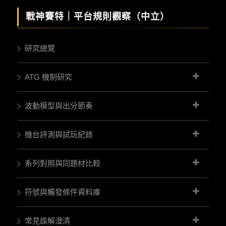
戰神賽特｜
平台規則觀察（中立）
研究總覽
ATG 機制研究
波動模型與出分節奏
機台評測與試玩紀錄
系列對照與同題材比較
符號與觸發條件資料庫
常見誤解澄清