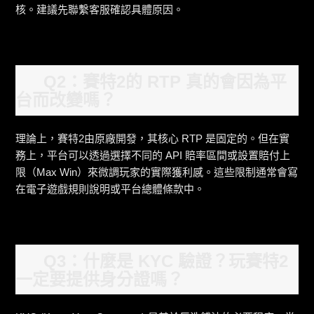
核。建議先聯繫客服確認具體原因。
Q2：賽特2的 RTP 真的會因為平
台而改變嗎？
理論上，賽特2由原廠開發，其核心 RTP 是固定的。但在實
務上，平台可以透過選擇不同的 API 賠率區間或設置賠付上
限（Max Win）來微調玩家的實際獲利感。這些限制通常會寫
在電子遊戲規則說明或平台總體條款中。
Q3：什麼是 KYC 驗證？玩賽特2
一定要提供身分證嗎？