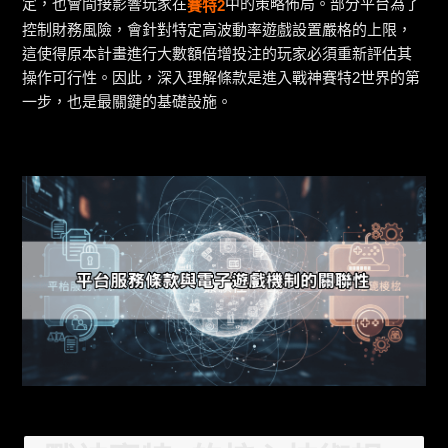
定，也會間接影響玩家在
中的策略佈局。部分平台為了
賽特2
控制財務風險，會針對特定高波動率遊戲設置嚴格的上限，
這使得原本計畫進行大數額倍增投注的玩家必須重新評估其
操作可行性。因此，深入理解條款是進入戰神賽特2世界的第
一步，也是最關鍵的基礎設施。