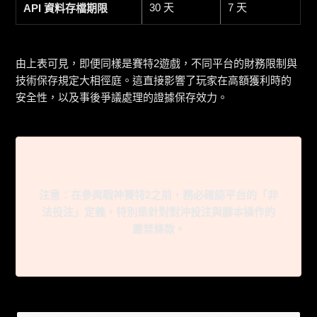
30 天
7 天
API 資料存檔期限
由上表可見，即便同樣是賽特2遊戲，不同平台的財務限制與
技術保存規定大相徑庭。這直接影響了玩家在高額獲利時的
安全性，以及事後爭議處理的證據保存效力。
注意：在參與戰神賽特2之前，務必確認平台的「非
法投注」定義，特別是針對對沖投注與腳本操作的
嚴禁條款。