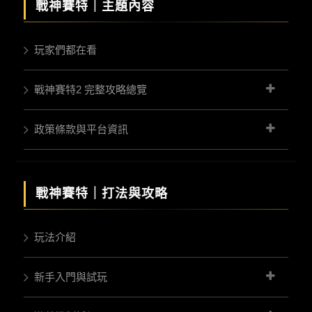
戰神賽特｜
主題內容
玩家們都在看
戰神賽特2 完整攻略總覽
政策條款與平台資訊
戰神賽特｜
打法與攻略
玩法介紹
新手入門與試玩