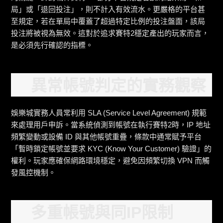
局」或「退回投注」，則不計入有效流水。更嚴格的平台甚
至規定，若在單局中覆蓋了超過特定比例的投注盤面，該局
投注將被視為無效。這對於追求賽特2穩定產出的玩家而言，
是必須先行確認的指標。
異常帳號判定的實務觀察
娛樂城實務人員常利用 SLA (Service Level Agreement) 規範
來處理用戶申訴。當系統偵測到帳號在執行賽特2時，IP 地址
頻繁變動或設備 ID 與其他帳號重疊，條款中通常賦予平台
「暫時鎖定帳號並要求 KYC (Know Your Customer) 驗證」的
權利。玩家應確保網路環境穩定，避免因頻繁切換 VPN 而觸
發風控機制。
多重帳號與同IP限制