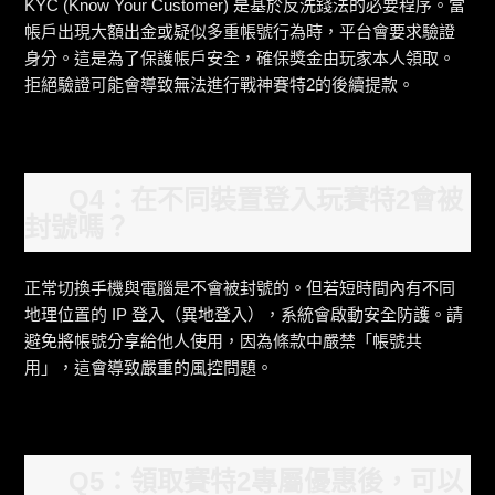
KYC (Know Your Customer) 是基於反洗錢法的必要程序。當
帳戶出現大額出金或疑似多重帳號行為時，平台會要求驗證
身分。這是為了保護帳戶安全，確保獎金由玩家本人領取。
拒絕驗證可能會導致無法進行戰神賽特2的後續提款。
Q4：在不同裝置登入玩賽特2會被
封號嗎？
正常切換手機與電腦是不會被封號的。但若短時間內有不同
地理位置的 IP 登入（異地登入），系統會啟動安全防護。請
避免將帳號分享給他人使用，因為條款中嚴禁「帳號共
用」，這會導致嚴重的風控問題。
Q5：領取賽特2專屬優惠後，可以