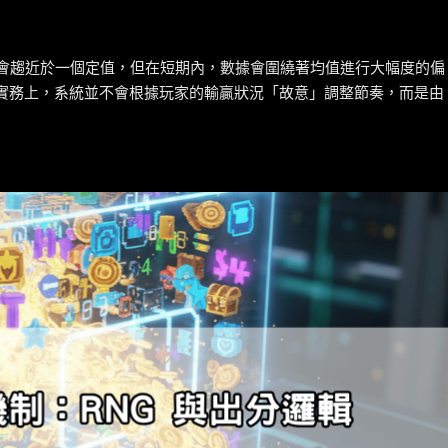
）會趨近於一個定值，但在短期內，數據會圍繞著均值進行大幅度的偏
實務上，系統並不會根據玩家的輸贏狀況「故意」調整節奏，而是由