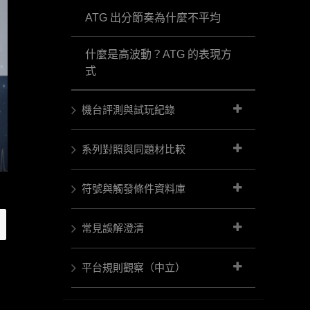
ATG 出分節奏為什麼不平均
什麼是高波動？ATG 的表現方
式
機台評測與試玩紀錄
系列對照與同題材比較
符號與觸發條件資料庫
常見誤解澄清
平台規則觀察（中立）