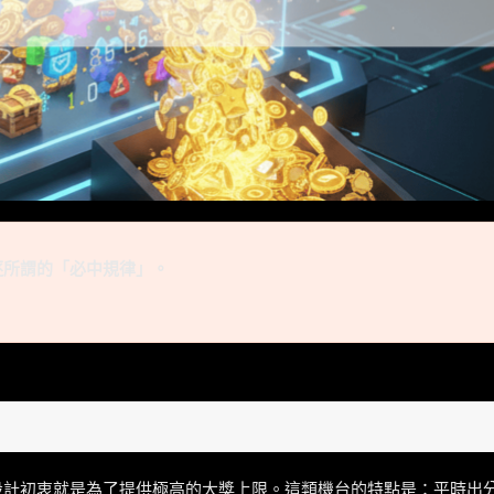
逐所謂的「必中規律」。
的機台，其設計初衷就是為了提供極高的大獎上限。這類機台的特點是：平時出