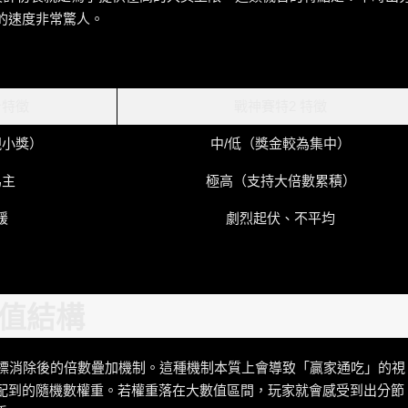
的速度非常驚人。
台特徵
戰神賽特2 特徵
現小獎）
中/低（獎金較為集中）
為主
極高（支持大倍數累積）
緩
劇烈起伏、不平均
數值結構
標消除後的倍數疊加機制。這種機制本質上會導致「贏家通吃」的視
配到的隨機數權重。若權重落在大數值區間，玩家就會感受到出分節