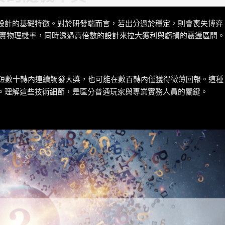
設計的基礎特徵。對於研發端而言，若出分過於穩定，則會喪失博弈
真實物理機率，同時透過高倍數的設計來拉大獲利與虧損的震盪區間
短數十轉內連續觸發大獎，也可能在數百轉內僅獲得微薄回報。這種
。理解這些技術細節，是區分普通玩家與專業實務人員的關鍵。