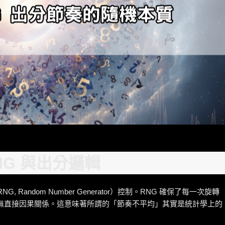
G 與出分邏輯
ndom Number Generator）控制。RNG 確保了每一次旋轉
並無直接因果關係。這意味著所謂的「節奏不平均」其實是統計學上的