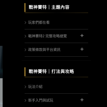
戰神賽特｜
主題內容
玩家們都在看
戰神賽特2 完整攻略總覽
政策條款與平台資訊
戰神賽特｜
打法與攻略
玩法介紹
新手入門與試玩