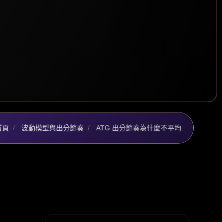
首頁
波動模型與出分節奏
ATG 出分節奏為什麼不平均