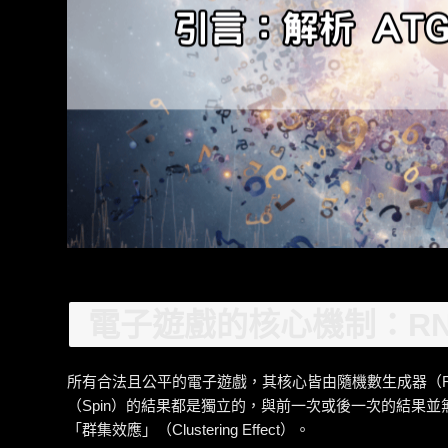
電子遊戲的核心機制：RN
所有合法且公平的電子遊戲，其核心皆由隨機數生成器（RNG, Ra
（Spin）的結果都是獨立的，與前一次或後一次的結果
「群集效應」（Clustering Effect）。